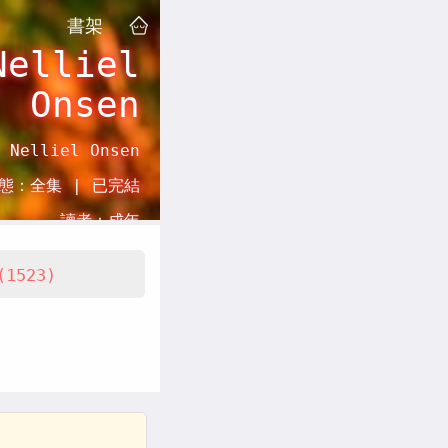
書架
Nelliel
Onsen
 Nelliel Onsen
態：
全集 |
已完結
讀者：
成年
(1523)