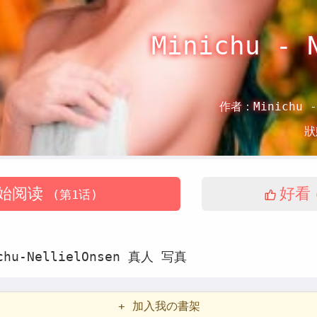
Minichu - 
作者：
Minichu -
狀
始阅读
好看
(第1话)
chu-NellielOnsen
真人
写真
+ 加入我の書架