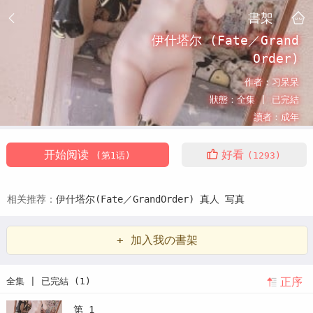
書架
伊什塔尔 (Fate／Grand
Order)
作者：
习呆呆
狀態：
全集 |
已完結
讀者：
成年
开始阅读
好看
(第1话)
(1293)
相关推荐：
伊什塔尔(Fate／GrandOrder)
真人
写真
+ 加入我の書架
正序
全集 | 已完結 (1)
第 1