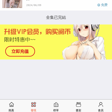
免费
2024/06/09
全集已完結
推薦
發現
榜單
書架
會員