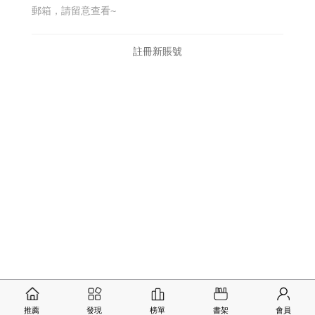
郵箱，請留意查看~
註冊新賬號
推薦
發現
榜單
書架
會員