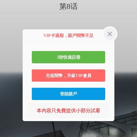
第8话
VIP卡過期，賬戶閱幣不足
3秒快速註冊
充值閱幣，升級VIP會員
登陸賬戶
本內容只免費提供小部分試看