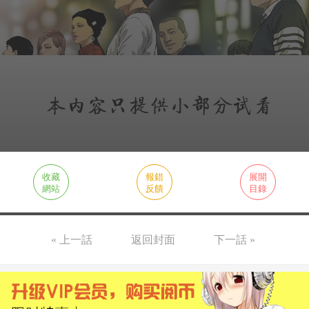
收藏
報錯
展開
網站
反饋
目錄
« 上一話
返回封面
下一話 »