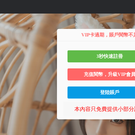
第 4
VIP卡過期，賬戶閱幣不
3秒快速註冊
充值閱幣，升級VIP會
登陸賬戶
本內容只免費提供小部分