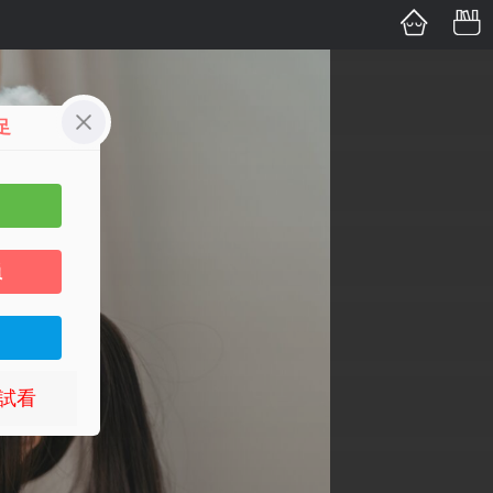
足
員
試看