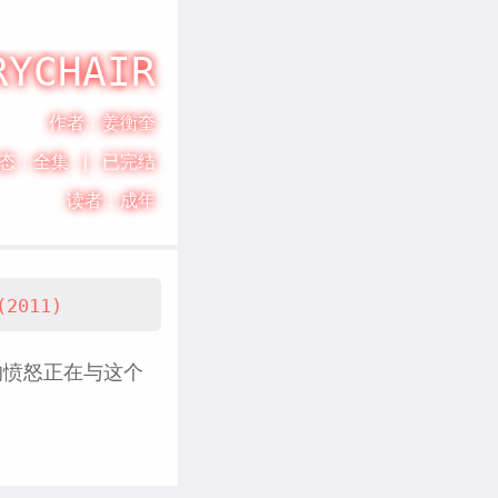
书架
RYCHAIR
作者：
姜衡奎
态：
全集 |
已完结
读者：
成年
(2011)
的愤怒正在与这个