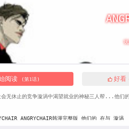
ANG
状
始阅读
好看
(第1话)
会无休止的竞争漩涡中渴望就业的神秘三人帮...他们
。
YCHAIR
ANGRYCHAIR韩漫完整版
他们的
在与
漩涡